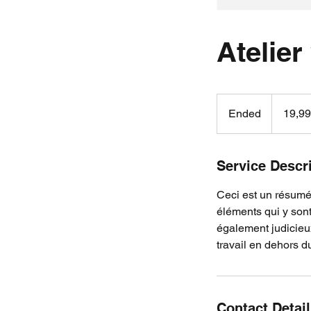
Atelier 
19,99
dollars
Ended
E
19,9
des
États-
n
Unis
d
e
Service Descr
d
Ceci est un résumé 
éléments qui y sont 
également judicieu
travail en dehors d
Contact Detai