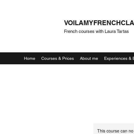
VOILAMYFRENCHCL
French courses with Laura Tartas
Home
Courses & Prices
About me
Experiences & 
This course can no