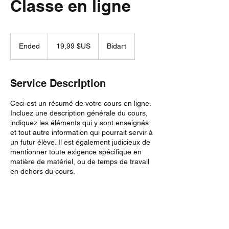
Classe en ligne
19,99
dollars
Ended
E
19,99 $US
Bidart
des
États-
n
Unis
d
e
Service Description
d
Ceci est un résumé de votre cours en ligne.
Incluez une description générale du cours,
indiquez les éléments qui y sont enseignés
et tout autre information qui pourrait servir à
un futur élève. Il est également judicieux de
mentionner toute exigence spécifique en
matière de matériel, ou de temps de travail
en dehors du cours.
Contact Details